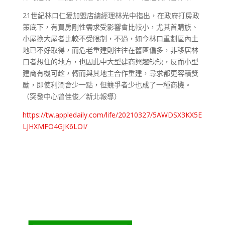
21
世紀林口仁愛加盟店總經理林光中指出，在政府打房政
策底下，有買房剛性需求受影響會比較小，尤其首購族、
小屋換大屋者比較不受限制，不過，如今林口重劃區內土
地已不好取得，而危老重建則往往在舊區偏多，非移居林
口者想住的地方，也因此中大型建商興趣缺缺，反而小型
建商有機可趁，轉而與其地主合作重建，尋求都更容積獎
勵，即使利潤會少一點，但競爭者少也成了一種商機。
（突發中心曾佳俊／新北報導）
https://tw.appledaily.com/life/20210327/5AWDSX3KX5E
LJHXMFO4GJK6LOI/