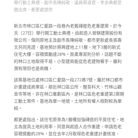
舉行動土典禮，副市長陳純敬、議員蔡淑君、李余典都受
邀出席。都更處提供
新北市林口區仁愛路一段巷內老舊磚屋危老重建案，於今
天（
27
日）舉行開工動土典禮，由起造人晉騏建築股份有
限公司，偕同原地主及副市長陳純敬、都市更新處長張壽
文共同見證，基地預計將興建地上
11
層、地下
3
層的新式
住宅大樓，容積獎勵達
28%
。房產專家則分析，話題不斷
的林口土地取得不易，小型建商能從危老建物著手，雖利
潤有限但也是商機。
該案基地位處林口區仁愛路一段
272
巷
7
號，屬於林口都市
計畫建成商業區，鄰近林口區公所、醒吾科大、竹林山觀
音寺等地，非在林口重劃區內，是林口區危老重建第
2
案開
工動土案件，基地為單一地號，土地所有權人相對較為單
純。
都更處指出，該住宅原來為
1
層樓加強磚造的平房住宅，地
主為提高土地利用率，同意與起造人合作重建，申請危老
容積獎勵約
28%
，並在去年
2
月取得危老重建計畫核准、