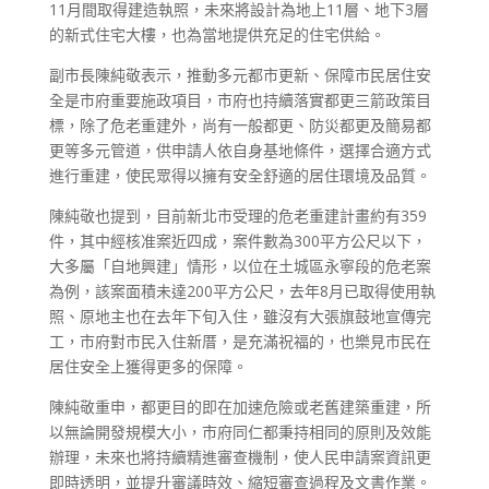
11
月間取得建造執照，未來將設計為地上
11
層、地下
3
層
的新式住宅大樓，也為當地提供充足的住宅供給。
副市長陳純敬表示，推動多元都市更新、保障市民居住安
全是市府重要施政項目，市府也持續落實都更三箭政策目
標，除了危老重建外，尚有一般都更、防災都更及簡易都
更等多元管道，供申請人依自身基地條件，選擇合適方式
進行重建，使民眾得以擁有安全舒適的居住環境及品質。
陳純敬也提到，目前新北市受理的危老重建計畫約有
359
件，其中經核准案近四成，案件數為
300
平方公尺以下，
大多屬「自地興建」情形，以位在土城區永寧段的危老案
為例，該案面積未達
200
平方公尺，去年
8
月已取得使用執
照、原地主也在去年下旬入住，雖沒有大張旗鼓地宣傳完
工，市府對市民入住新厝，是充滿祝福的，也樂見市民在
居住安全上獲得更多的保障。
陳純敬重申，都更目的即在加速危險或老舊建築重建，所
以無論開發規模大小，市府同仁都秉持相同的原則及效能
辦理，未來也將持續精進審查機制，使人民申請案資訊更
即時透明，並提升審議時效、縮短審查過程及文書作業。